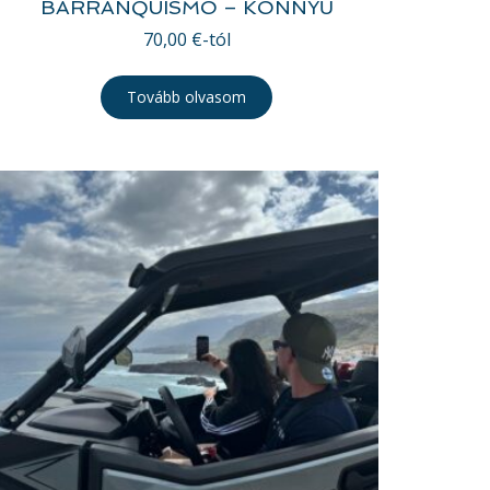
BARRANQUISMO – KÖNNYŰ
70,00
€
-tól
Tovább olvasom