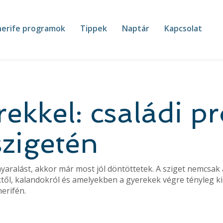
erife programok
Tippek
Naptár
Kapcsolat
rekkel: családi 
szigetén
nyaralást, akkor már most jól döntöttetek. A sziget nemcsak
től, kalandokról és amelyekben a gyerekek végre tényleg k
nerifén.