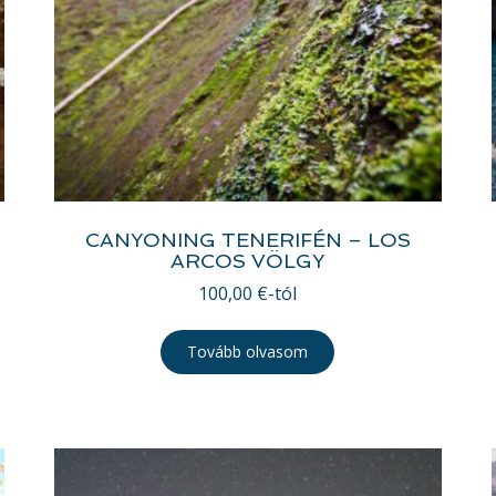
CANYONING TENERIFÉN – LOS
ARCOS VÖLGY
100,00
€
-tól
Tovább olvasom