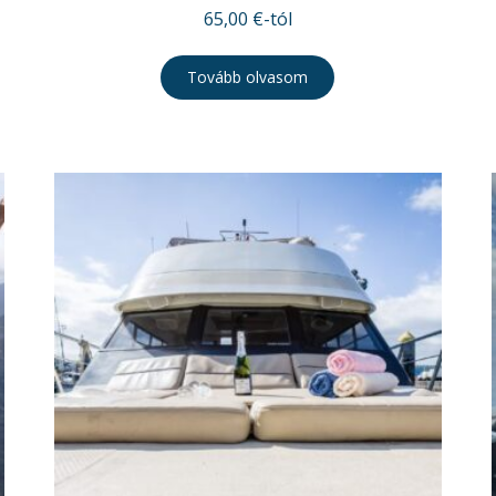
65,00
€
-tól
Tovább olvasom