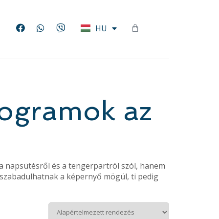
EN
HU
DE
programok az
 a napsütésről és a tengerpartról szól, hanem
iszabadulhatnak a képernyő mögül, ti pedig