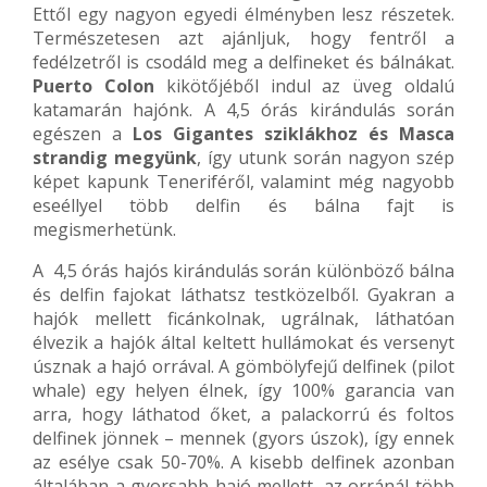
Ettől egy nagyon egyedi élményben lesz részetek.
Természetesen azt ajánljuk, hogy fentről a
fedélzetről is csodáld meg a delfineket és bálnákat.
Puerto Colon
kikötőjéből indul az üveg oldalú
katamarán hajónk. A 4,5 órás kirándulás során
egészen a
Los Gigantes sziklákhoz és Masca
strandig megyünk
, így utunk során nagyon szép
képet kapunk Teneriféről, valamint még nagyobb
eseéllyel több delfin és bálna fajt is
megismerhetünk.
A 4,5 órás hajós kirándulás során különböző bálna
és delfin fajokat láthatsz testközelből. Gyakran a
hajók mellett ficánkolnak, ugrálnak, láthatóan
élvezik a hajók által keltett hullámokat és versenyt
úsznak a hajó orrával. A gömbölyfejű delfinek (pilot
whale) egy helyen élnek, így 100% garancia van
arra, hogy láthatod őket, a palackorrú és foltos
delfinek jönnek – mennek (gyors úszok), így ennek
az esélye csak 50-70%. A kisebb delfinek azonban
általában a gyorsabb hajó mellett, az orránál több