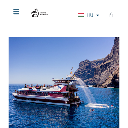
EN
HU
DE