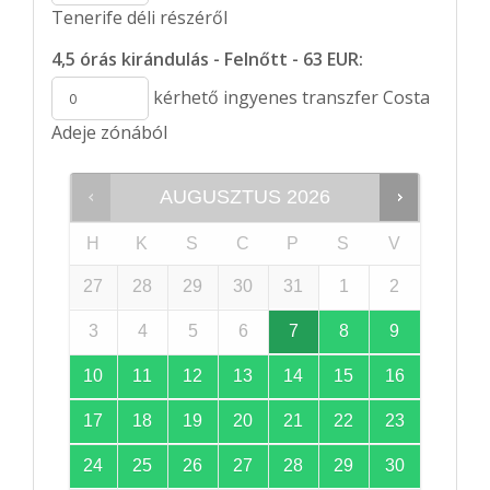
Tenerife déli részéről
4,5 órás kirándulás - Felnőtt - 63 EUR:
kérhető ingyenes transzfer Costa
Adeje zónából
AUGUSZTUS
2026
H
K
S
C
P
S
V
27
28
29
30
31
1
2
3
4
5
6
7
8
9
10
11
12
13
14
15
16
17
18
19
20
21
22
23
24
25
26
27
28
29
30