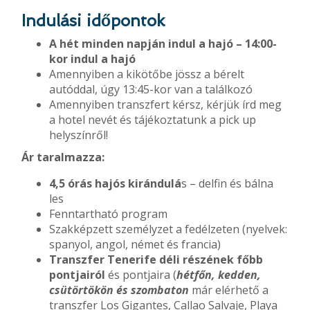
Indulási időpontok
A hét minden napján indul a hajó – 14:00-
kor indul a hajó
Amennyiben a kikötőbe jössz a bérelt
autóddal, úgy 13:45-kor van a találkozó
Amennyiben transzfert kérsz, kérjük írd meg
a hotel nevét és tájékoztatunk a pick up
helyszínről!
Ár taralmazza:
4,5 órás
hajós kirándulá
s – delfin és bálna
les
Fenntartható program
Szakképzett személyzet a fedélzeten (nyelvek:
spanyol, angol, német és francia)
Transzfer
Tenerife déli részének főbb
pontjairól
és pontjaira (
hétfőn, kedden,
csütörtökön és szombaton
már elérhető a
transzfer Los Gigantes, Callao Salvaje, Playa