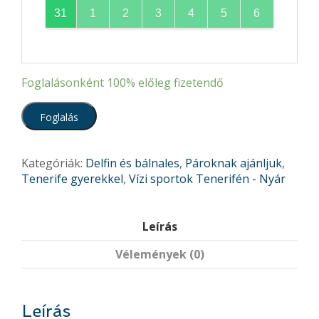
31
1
2
3
4
5
6
Foglalásonként
100%
előleg fizetendő
Foglalás
Kategóriák:
Delfin és bálnales
,
Pároknak ajánljuk
,
Tenerife gyerekkel
,
Vízi sportok Tenerifén - Nyár
Leírás
Vélemények (0)
Leírás