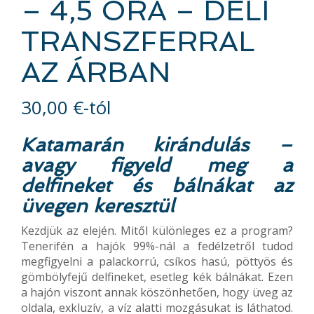
– 4,5 ÓRA – DÉLI
TRANSZFERRAL
AZ ÁRBAN
30,00
€
-tól
Katamarán kirándulás –
avagy figyeld meg a
delfineket és bálnákat az
üvegen keresztül
Kezdjük az elején. Mitől különleges ez a program?
Tenerifén a hajók 99%-nál a fedélzetről tudod
megfigyelni a palackorrú, csíkos hasú, pöttyös és
gömbölyfejű delfineket, esetleg kék bálnákat. Ezen
a hajón viszont annak köszönhetően, hogy üveg az
oldala, exkluzív, a víz alatti mozgásukat is láthatod.