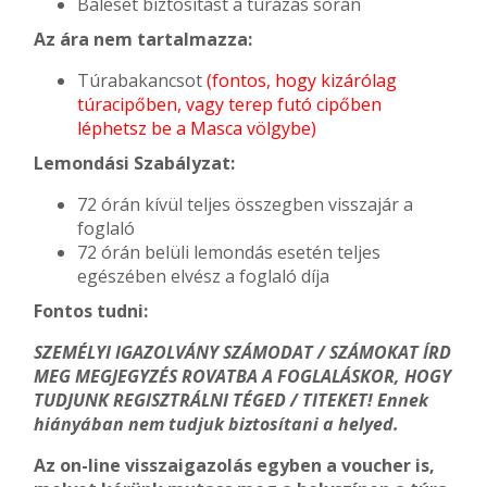
Baleset biztosítást a túrázás során
Az ára nem tartalmazza:
Túrabakancsot
(fontos, hogy kizárólag
túracipőben, vagy terep futó cipőben
léphetsz be a Masca völgybe)
Lemondási Szabályzat:
72 órán kívül teljes összegben visszajár a
foglaló
72 órán belüli lemondás esetén teljes
egészében elvész a foglaló díja
Fontos tudni:
SZEMÉLYI IGAZOLVÁNY SZÁMODAT / SZÁMOKAT ÍRD
MEG MEGJEGYZÉS ROVATBA A FOGLALÁSKOR, HOGY
TUDJUNK REGISZTRÁLNI TÉGED / TITEKET! Ennek
hiányában nem tudjuk biztosítani a helyed.
Az on-line visszaigazolás egyben a voucher is,