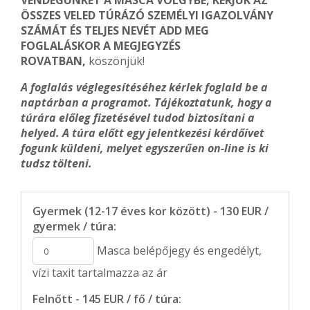
VENDÉGÜNKET A MASCA VÖLGYBE, KÉRJÜK AZ
ÖSSZES VELED TÚRÁZÓ SZEMÉLYI IGAZOLVÁNY
SZÁMÁT ÉS TELJES NEVÉT ADD MEG
FOGLALÁSKOR A MEGJEGYZÉS
ROVATBAN,
köszönjük!
A foglalás véglegesítéséhez kérlek foglald be a
naptárban a programot. Tájékoztatunk, hogy a
túrára előleg fizetésével tudod biztosítani a
helyed. A túra előtt egy jelentkezési kérdőívet
fogunk küldeni, melyet egyszerűen on-line is ki
tudsz tölteni.
Gyermek (12-17 éves kor között) - 130 EUR /
gyermek / túra:
Masca belépőjegy és engedélyt,
vízi taxit tartalmazza az ár
Felnőtt - 145 EUR / fő / túra: