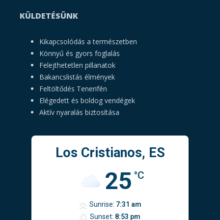
KÜLDETÉSÜNK
Kikapcsolódás a természetben
Könnyű és gyors foglalás
Felejthetetlen pillanatok
Bakancslistás élmények
Feltöltődés Tenerifén
Elégedett és boldog vendégek
Aktív nyaralás biztosítása
Los Cristianos, ES
25
°C
Sunrise:
7:31 am
Sunset:
8:53 pm