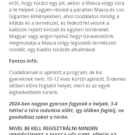
erőt, hogy túrázz egy jót, akkor a Masca völgy túra
a te helyed. Legyen részed a páratlan Masca és Los
Gigantes élményekben, ahol csodálatos mindig a
kilátás és a természet, és fedezd fel velünk a
kalózok rejtett kincsét és egyben történetét.
Magyar vagy angol nyelvű hegyi túravezetőnk
megmutatja a Masca völgy legszebb természeti
csodáit, egy kiadós túrázás alkalmával.
Fontos infó:
Családoknak is ajánlott a program, de kis
gyereknek nem. 10-12 éves kortól ajánlott. Érdemes
időben előre foglalni helyet, mert ez az egyik
legkedveltebb túránk.
2024-ben nagyon gyorsan fogynak a helyek, 3-4
héttel a túra indulása előtt, így időben foglalj, ne
gondolkozz sokat a túrán.
MIVEL BE KELL REGISZTRÁLNI MINDEN