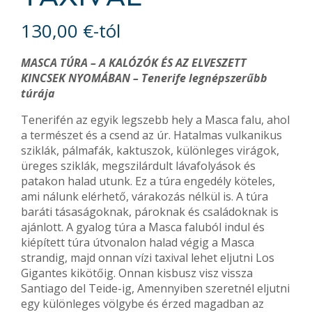
130,00
€
-tól
MASCA TÚRA – A KALÓZÓK ÉS AZ ELVESZETT
KINCSEK NYOMÁBAN – Tenerife legnépszerűbb
túrája
Tenerifén az egyik legszebb hely a Masca falu, ahol
a természet és a csend az úr. Hatalmas vulkanikus
sziklák, pálmafák, kaktuszok, különleges virágok,
üreges sziklák, megszilárdult lávafolyások és
patakon halad utunk. Ez a túra engedély köteles,
ami nálunk elérhető, várakozás nélkül is. A túra
baráti tásaságoknak, pároknak és családoknak is
ajánlott. A gyalog túra a Masca faluból indul és
kiépített túra útvonalon halad végig a Masca
strandig, majd onnan vízi taxival lehet eljutni Los
Gigantes kikötőig. Onnan kisbusz visz vissza
Santiago del Teide-ig, Amennyiben szeretnél eljutni
egy különleges völgybe és érzed magadban az