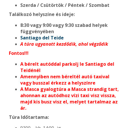
Szerda / Csütörtök / Péntek / Szombat
Találkozó helyszíne és ideje:
8:30 vagy 9:00 vagy 9:30 szabad helyek
függvényében
Santiago del Teide
A túra ugyanott kezdődik, ahol végződik
Fontos!!!
A bérelt autóddal parkolj le Santiago del
Teidénél
Amennyiben nem béreltél autó taxival
vagy busszal érkezz a helyszínre
A Masca gyalogtúra a Masca strandig tart,
ahonnan az autódhoz vízi taxi visz vissza,
majd kis busz visz el, melyet tartalmaz az
ár.
Túra Időtartama:
9300 – kb. 14:00 -ig