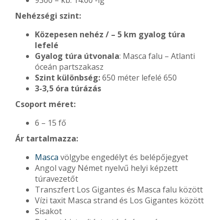
Nehézségi szint:
Közepesen nehéz / – 5 km gyalog túra
lefelé
Gyalog túra útvonala
: Masca falu – Atlanti
óceán partszakasz
Szint különbség:
650 méter lefelé 650
3-3,5 óra túrázás
Csoport méret:
6 – 15 fő
Ár tartalmazza:
Masca
völgybe engedélyt és belépőjegyet
Angol vagy Német nyelvű helyi képzett
túravezetőt
Transzfert Los Gigantes és Masca falu között
Vízi taxit Masca strand és Los Gigantes között
Sisakot