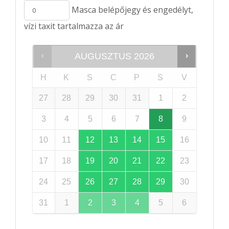
Masca belépőjegy és engedélyt,
vízi taxit tartalmazza az ár
AUGUSZTUS
2026
H
K
S
C
P
S
V
27
28
29
30
31
1
2
3
4
5
6
7
8
9
10
11
12
13
14
15
16
17
18
19
20
21
22
23
24
25
26
27
28
29
30
31
1
2
3
4
5
6