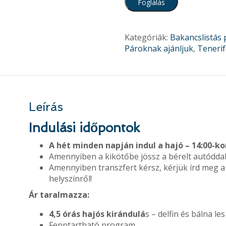
Foglalás
Kategóriák:
Bakancslistás
Pároknak ajánljuk
,
Tenerif
Leírás
Indulási időpontok
A hét minden napján indul a hajó – 14:00-kor
Amennyiben a kikötőbe jössz a bérelt autóddal
Amennyiben transzfert kérsz, kérjük írd meg a 
helyszínről!
Ár taralmazza:
4,5 órás
hajós kirándulá
s – delfin és bálna les
Fenntartható program