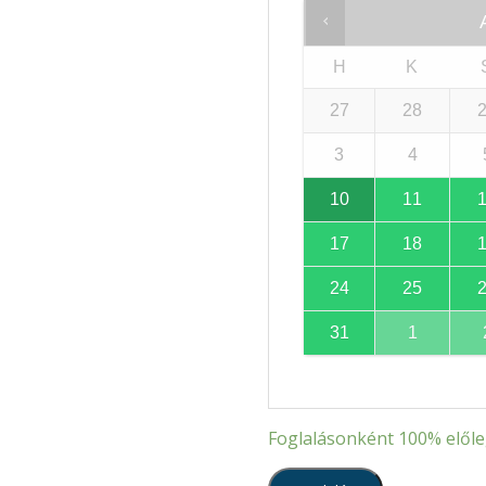
H
K
27
28
3
4
10
11
17
18
24
25
31
1
Foglalásonként
100%
előle