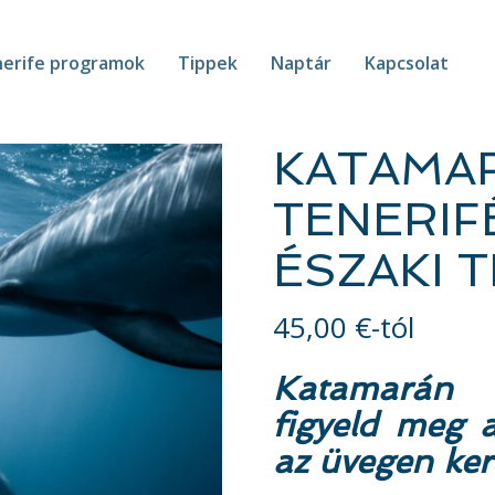
erife programok
Tippek
Naptár
Kapcsolat
KATAMA
TENERIFÉ
ÉSZAKI 
45,00
€
-tól
Katamarán 
figyeld meg a
az üvegen ker