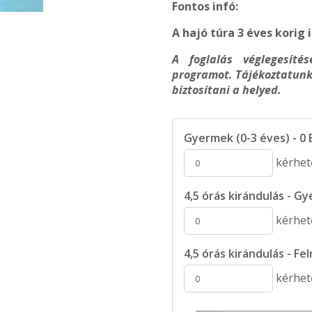
Fontos infó:
A hajó túra 3 éves korig
A foglalás véglegesít
programot. Tájékoztatunk,
biztosítani a helyed.
Gyermek (0-3 éves) - 0 
kérhető
4,5 órás kirándulás - Gy
kérhető
4,5 órás kirándulás - Fel
kérhető