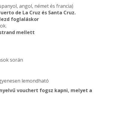
spanyol, angol, német és francia)
Puerto de La Cruz és Santa Cruz.
lezd foglaláskor
lok.
 strand mellett
lások során
 ingyenesen lemondható
 nyelvű vouchert fogsz kapni, melyet a