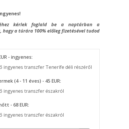
 ingyenes!
éséhez kérlek foglald be a naptárban a
 hogy a túrára 100% előleg fizetésével tudod
EUR - ingyenes:
 ingyenes transzfer Tenerife déli részéről
ermek (4 - 11 éves) - 45 EUR:
 ingyenes transzfer északról
nőtt - 68 EUR:
 ingyenes transzfer északról