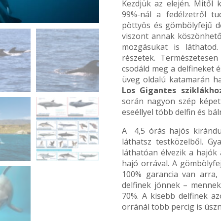
Kezdjük az elején. Mitől
99%-nál a fedélzetről tu
pöttyös és gömbölyfejű de
viszont annak köszönhetően
mozgásukat is láthatod
részetek. Természetesen 
csodáld meg a delfineket 
üveg oldalú katamarán ha
Los Gigantes sziklákh
során nagyon szép képet
eseéllyel több delfin és bá
A 4,5 órás hajós kirándu
láthatsz testközelből. Gy
láthatóan élvezik a hajók 
hajó orrával. A gömbölyfej
100% garancia van arra, 
delfinek jönnek – mennek 
70%. A kisebb delfinek az
orránál több percig is úsz