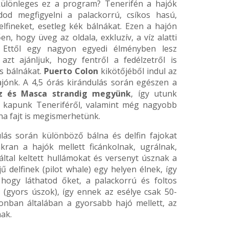
 különleges ez a program? Tenerifén a hajók
dod megfigyelni a palackorrú, csíkos hasú,
lfineket, esetleg kék bálnákat. Ezen a hajón
, hogy üveg az oldala, exkluzív, a víz alatti
. Ettől egy nagyon egyedi élményben lesz
azt ajánljuk, hogy fentről a fedélzetről is
és bálnákat.
Puerto Colon
kikötőjéből indul az
jónk. A 4,5 órás kirándulás során egészen a
oz és Masca strandig megyünk
, így utunk
 kapunk Teneriféről, valamint még nagyobb
lna fajt is megismerhetünk.
lás során különböző bálna és delfin fajokat
akran a hajók mellett ficánkolnak, ugrálnak,
által keltett hullámokat és versenyt úsznak a
ű delfinek (pilot whale) egy helyen élnek, így
hogy láthatod őket, a palackorrú és foltos
(gyors úszok), így ennek az esélye csak 50-
onban általában a gyorsabb hajó mellett, az
nak.