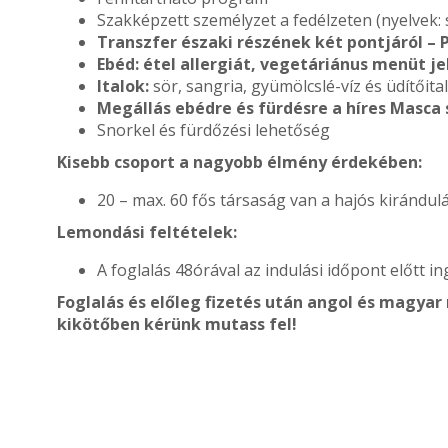
Szakképzett személyzet a fedélzeten (nyelvek: 
Transzfer
északi részének két pontjáról – 
Ebéd: étel allergiát, vegetáriánus menüt je
Italok:
sör, sangria, gyümölcslé-víz és üdítőita
Megállás ebédre és fürdésre a híres Masca
Snorkel és fürdőzési lehetőség
Kisebb csoport a nagyobb élmény érdekében:
20 – max. 60 fős társaság van a hajós kirándu
Lemondási feltételek:
A foglalás 48órával az indulási időpont előtt
Foglalás és előleg fizetés után angol és magyar
kikötőben kérünk mutass fel!