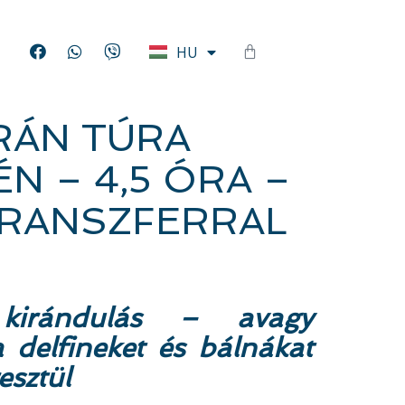
EN
HU
DE
RÁN TÚRA
N – 4,5 ÓRA –
TRANSZFERRAL
kirándulás – avagy
 delfineket és bálnákat
esztül