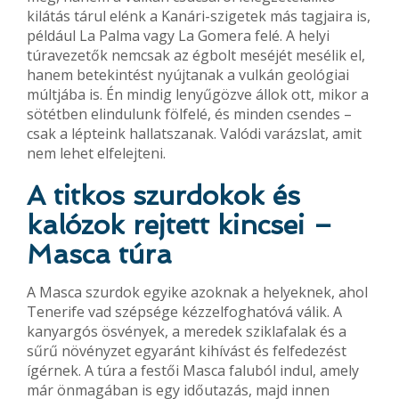
kilátás tárul elénk a Kanári-szigetek más tagjaira is,
például La Palma vagy La Gomera felé. A helyi
túravezetők nemcsak az égbolt meséjét mesélik el,
hanem betekintést nyújtanak a vulkán geológiai
múltjába is. Én mindig lenyűgözve állok ott, mikor a
sötétben elindulunk fölfelé, és minden csendes –
csak a lépteink hallatszanak. Valódi varázslat, amit
nem lehet elfelejteni.
A titkos szurdokok és
kalózok rejtett kincsei –
Masca túra
A Masca szurdok egyike azoknak a helyeknek, ahol
Tenerife vad szépsége kézzelfoghatóvá válik. A
kanyargós ösvények, a meredek sziklafalak és a
sűrű növényzet egyaránt kihívást és felfedezést
ígérnek. A túra a festői Masca faluból indul, amely
már önmagában is egy időutazás, majd innen