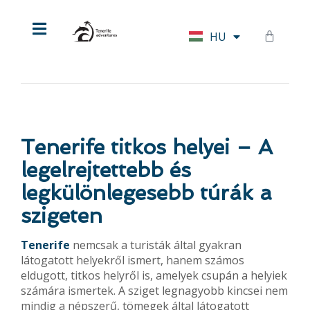
EN
HU
DE
Tenerife titkos helyei – A
legelrejtettebb és
legkülönlegesebb túrák a
szigeten
Tenerife
nemcsak a turisták által gyakran
látogatott helyekről ismert, hanem számos
eldugott, titkos helyről is, amelyek csupán a helyiek
számára ismertek. A sziget legnagyobb kincsei nem
mindig a népszerű, tömegek által látogatott