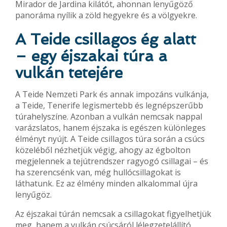
Mirador de Jardina kilátót, ahonnan lenyűgöző
panoráma nyílik a zöld hegyekre és a völgyekre.
A Teide csillagos ég alatt
– egy éjszakai túra a
vulkán tetejére
A Teide Nemzeti Park és annak impozáns vulkánja,
a Teide, Tenerife legismertebb és legnépszerűbb
túrahelyszíne. Azonban a vulkán nemcsak nappal
varázslatos, hanem éjszaka is egészen különleges
élményt nyújt. A Teide csillagos túra során a csúcs
közeléből nézhetjük végig, ahogy az égbolton
megjelennek a tejútrendszer ragyogó csillagai – és
ha szerencsénk van, még hullócsillagokat is
láthatunk. Ez az élmény minden alkalommal újra
lenyűgöz.
Az éjszakai túrán nemcsak a csillagokat figyelhetjük
meg, hanem a vulkán csúcsáról lélegzetelállító