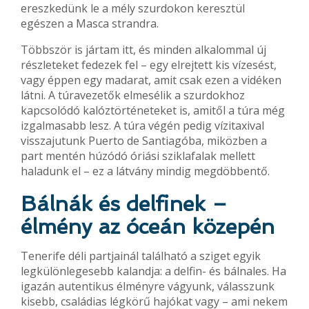
ereszkedünk le a mély szurdokon keresztül
egészen a Masca strandra.
Többször is jártam itt, és minden alkalommal új
részleteket fedezek fel – egy elrejtett kis vízesést,
vagy éppen egy madarat, amit csak ezen a vidéken
látni. A túravezetők elmesélik a szurdokhoz
kapcsolódó kalóztörténeteket is, amitől a túra még
izgalmasabb lesz. A túra végén pedig vízitaxival
visszajutunk Puerto de Santiagóba, miközben a
part mentén húzódó óriási sziklafalak mellett
haladunk el – ez a látvány mindig megdöbbentő.
Bálnák és delfinek –
élmény az óceán közepén
Tenerife déli partjainál található a sziget egyik
legkülönlegesebb kalandja: a delfin- és bálnales. Ha
igazán autentikus élményre vágyunk, válasszunk
kisebb, családias légkörű hajókat vagy – ami nekem