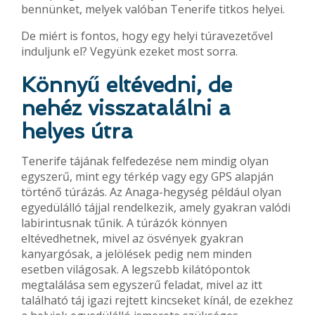
bennünket, melyek valóban Tenerife titkos helyei.
De miért is fontos, hogy egy helyi túravezetővel
induljunk el? Vegyünk ezeket most sorra.
Könnyű eltévedni, de
nehéz visszatalálni a
helyes útra
Tenerife tájának felfedezése nem mindig olyan
egyszerű, mint egy térkép vagy egy GPS alapján
történő túrázás. Az Anaga-hegység például olyan
egyedülálló tájjal rendelkezik, amely gyakran valódi
labirintusnak tűnik. A túrázók könnyen
eltévedhetnek, mivel az ösvények gyakran
kanyargósak, a jelölések pedig nem minden
esetben világosak. A legszebb kilátópontok
megtalálása sem egyszerű feladat, mivel az itt
található táj igazi rejtett kincseket kínál, de ezekhez