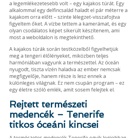
a legemlékezetesebb volt – egy kajakos túrát. Egy
alkalommal egy delfincsalád haladt el pár méterre a
kajakom orra előtt – szinte lélegzet-visszafojtva
figyeltem őket. A vízbe tettem a kamerámat, és egy
olyan csodálatos képet sikerült készítenem, ami
most a weboldalon is megtekinthető.
A kajakos túrák során testközelből figyelhetjük
meg a tengeri élőlényeket, miközben teljes
harmóniában vagyunk a természettel. Az óceán
nyugodt, tiszta vízén haladva az ember nemcsak
megfigyelője, hanem része is lesz ennek a
különleges világnak. Ez nem csupán program – ez
egy életre szóló emlék, amit sosem felejtek el.
Rejtett természeti
medencék – Tenerife
titkos óceáni kincsei
A természetes medencék Tenerife egyik legjobban