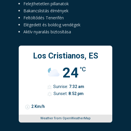
Felejthetetlen pillanatok
Bakancslistás élmények
Feltöltődés Tenerifén
Elégedett és boldog vendégek
Aktív nyaralás biztosítása
Los Cristianos, ES
24
°C
Sunrise:
7:32 am
Sunset:
8:52 pm
2 Km/h
Weather from OpenWeatherMap