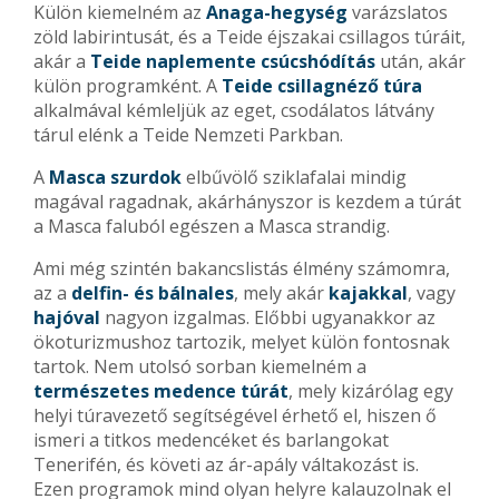
Külön kiemelném az
Anaga-hegység
varázslatos
zöld labirintusát, és a Teide éjszakai csillagos túráit,
akár a
Teide naplemente csúcshódítás
után, akár
külön programként. A
Teide csillagnéző túra
alkalmával kémleljük az eget, csodálatos látvány
tárul elénk a Teide Nemzeti Parkban.
A
Masca szurdok
elbűvölő sziklafalai mindig
magával ragadnak, akárhányszor is kezdem a túrát
a Masca faluból egészen a Masca strandig.
Ami még szintén bakancslistás élmény számomra,
az a
delfin- és bálnales
, mely akár
kajakkal
, vagy
hajóval
nagyon izgalmas. Előbbi ugyanakkor az
ökoturizmushoz tartozik, melyet külön fontosnak
tartok. Nem utolsó sorban kiemelném a
természetes medence túrát
, mely kizárólag egy
helyi túravezető segítségével érhető el, hiszen ő
ismeri a titkos medencéket és barlangokat
Tenerifén, és követi az ár-apály váltakozást is.
Ezen programok mind olyan helyre kalauzolnak el