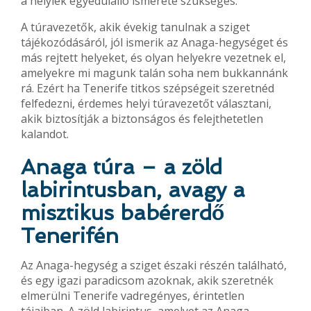
a helyiek egyedülálló ismerete szükséges.
A túravezetők, akik évekig tanulnak a sziget
tájékozódásáról, jól ismerik az Anaga-hegységet és
más rejtett helyeket, és olyan helyekre vezetnek el,
amelyekre mi magunk talán soha nem bukkannánk
rá. Ezért ha Tenerife titkos szépségeit szeretnéd
felfedezni, érdemes helyi túravezetőt választani,
akik biztosítják a biztonságos és felejthetetlen
kalandot.
Anaga túra – a zöld
labirintusban, avagy a
misztikus babérerdő
Tenerifén
Az Anaga-hegység a sziget északi részén található,
és egy igazi paradicsom azoknak, akik szeretnék
elmerülni Tenerife vadregényes, érintetlen
tájaiban. A zöld labirintus, amelyet az Anaga-