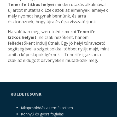
Tenerife titkos helyei
minden utazás alkalmával
új arcot mutatnak. Ezek azok az élmények, amelyek
mély nyomot hagynak bennünk, és arra
ösztönöznek, hogy újra és újra visszatérjünk.
Ha valóban meg szeretnéd ismerni
Tenerife
titkos helyeit
, ne csak nézőként, hanem
felfedezőként indulj útnak. Egy jó helyi túravezető
segítségével a sziget sokkal többet nyújt majd, mint
amit a képeslapok ígérnek – Tenerife igazi arca
csak az eldugott ösvényeken mutatkozik meg.
KÜLDETÉSÜNK
Kikapcsolódás a természetben
Könnyű és gyors foglalás