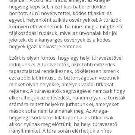
hegység képvisel, misztikus babérerdőkkel
borított, sűrű növényzettel, ködös tájakkal és
egyedi, helyenként sziklás ösvényekkel. A túrázók
könnyen eltévedhetnek, ha nincs meg a megfelelő
tájékozódási tudásuk, mivel az útvonalak bár jól
jelöltek, de a kanyargós ösvények és a ködös
hegyek igazi kihívást jelentenek.
Ezért is olyan fontos, hogy egy helyi túravezetővel
induljunk el. A túravezetők, akik több évtizedes
tapasztalattal rendelkeznek, tökéletesen ismerik
ezt a zöld labirintust, és biztonságosan vezetnek
minket olyan helyekre, amelyek valódi titkokat
rejtenek. A túravezetők segítségével nemcsak hogy
elkerülhetjük az eltévedést, hanem olyan, a turisták
számára rejtett helyekre juthatunk el, amelyeket
mások soha nem találnának meg. Az Anaga-
hegység csodálatos kilátópontjai és titkai csak
akkor nyílnak meg előttünk, ha helyi túravezető
irányít minket. A túra során elérhetjük a híres