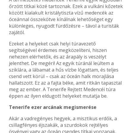
őrzött titkai közé tartoznak. Ezek a vulkáni kőzetek
között kialakult kristálytiszta vízű medencék az
óceánnal összekötve kínálnak lehetőséget egy
különleges, nyugodt fürdőzésre – távol a turisták
zajától.
Ezeket a helyeket csak helyi túravezető
segítségével érdemes megközelíteni, hiszen
nehezen elérhetők, és az árapály is veszélyt
jelenthet. De megéri! Az egyik túránál leültem a
sziklára, a lábamat a hűs vízbe lógattam, és teljes
csend vett körül – csak az óceán halk morajlása
hallatszott. Ez az a fajta béke, amit ritkán tapasztal
meg az ember. A Tenerife Rejtett Medencéi túra
éppen az ilyen eldugott helyeket mutatja be.
Tenerife ezer arcának megismerése
Akár a vadregényes hegyek, a misztikus erdők, a
csillagfényes éjszakák, a szurdokok rejtélyes
ösvényei vagy az óceán csendes titkai vonzanak,