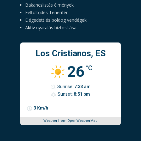
Bakancslistás élmények
Feltöltődés Tenerifén
Elégedett és boldog vendégek
Aktív nyaralás biztosítása
Los Cristianos, ES
26
°C
Sunrise:
7:33 am
Sunset:
8:51 pm
3 Km/h
Weather from OpenWeatherMap