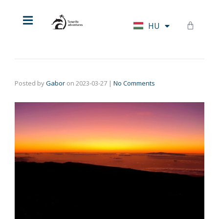
EN
HU
DE
Posted by
Gabor
on
2023-03-27
|
No Comments