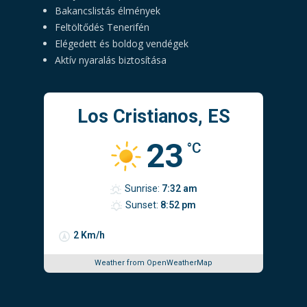
Bakancslistás élmények
Feltöltődés Tenerifén
Elégedett és boldog vendégek
Aktív nyaralás biztosítása
Los Cristianos, ES
23
°C
Sunrise:
7:32 am
Sunset:
8:52 pm
2 Km/h
Weather from OpenWeatherMap