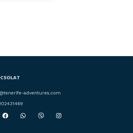
PCSOLAT
o@tenerife-adventures.com
202431469