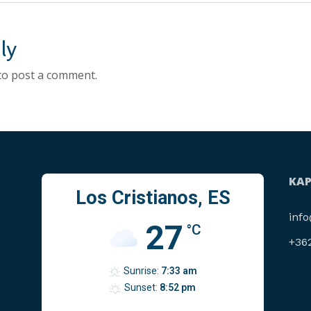
ly
to post a comment.
KA
Los Cristianos, ES
inf
27
°C
+36
Sunrise:
7:33 am
Sunset:
8:52 pm