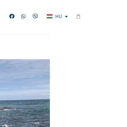
EN
HU
DE