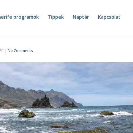
erife programok
Tippek
Naptár
Kapcsolat
-31
|
No Comments