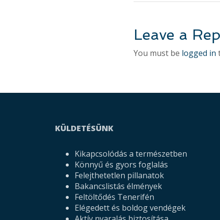
Leave a Rep
You must be
logged in
KÜLDETÉSÜNK
Kikapcsolódás a természetben
Könnyű és gyors foglalás
Felejthetetlen pillanatok
Bakancslistás élmények
Feltöltődés Tenerifén
Elégedett és boldog vendégek
Aktív nyaralás biztosítása