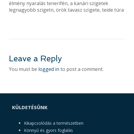
élmény nyaralás tenerifén, a kanári szigetek
legnagyobb szigetn, örök tavasz szigete, teide túra
Leave a Reply
You must be
logged in
to post a comment.
KÜLDETÉSÜNK
Kikapcsolódás a természetben
Könnyű és gyors foglalás