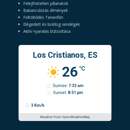
Felejthetetlen pillanatok
Bakancslistás élmények
Feltöltődés Tenerifén
Elégedett és boldog vendégek
Aktív nyaralás biztosítása
Los Cristianos, ES
26
°C
Sunrise:
7:33 am
Sunset:
8:51 pm
3 Km/h
Weather from OpenWeatherMap