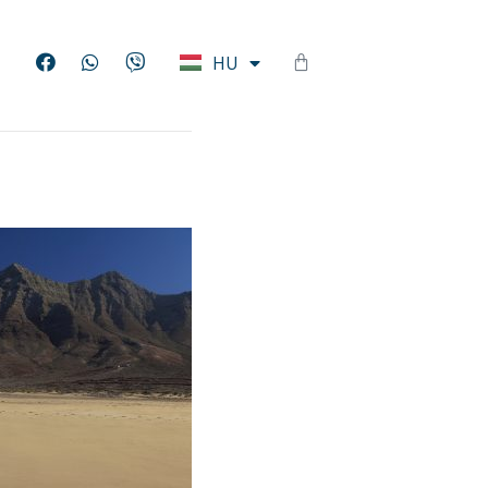
EN
HU
DE