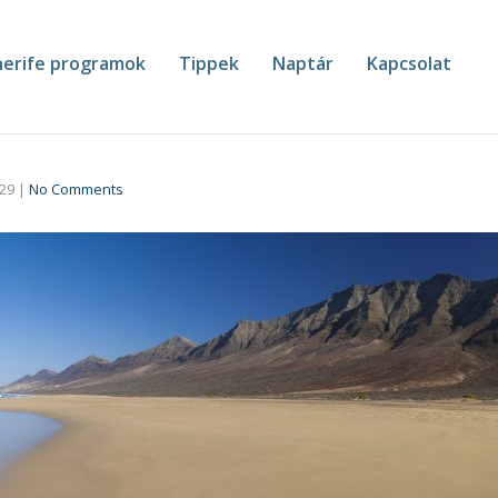
erife programok
Tippek
Naptár
Kapcsolat
-29
|
No Comments