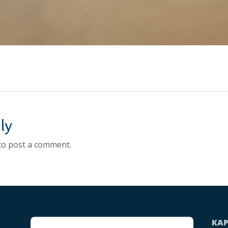
ly
to post a comment.
KA