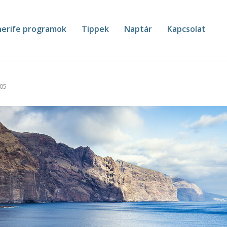
erife programok
Tippek
Naptár
Kapcsolat
-05