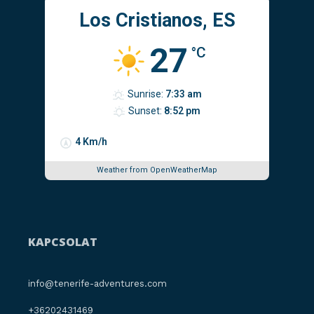
Los Cristianos, ES
27
°C
Sunrise:
7:33 am
Sunset:
8:52 pm
4 Km/h
Weather from OpenWeatherMap
KAPCSOLAT
info@tenerife-adventures.com
+36202431469