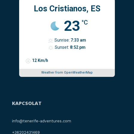
Los Cristianos, ES
23
°C
Sunrise:
7:33 am
Sunset:
8:52 pm
12 Km/h
Weather from OpenWeatherMap
KAPCSOLAT
info@tenerife-adventures.com
+36202431469