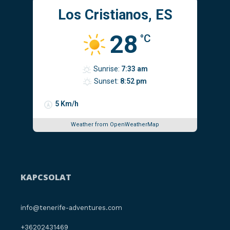
Los Cristianos, ES
28
°C
Sunrise:
7:33 am
Sunset:
8:52 pm
5 Km/h
Weather from OpenWeatherMap
KAPCSOLAT
info@tenerife-adventures.com
+36202431469