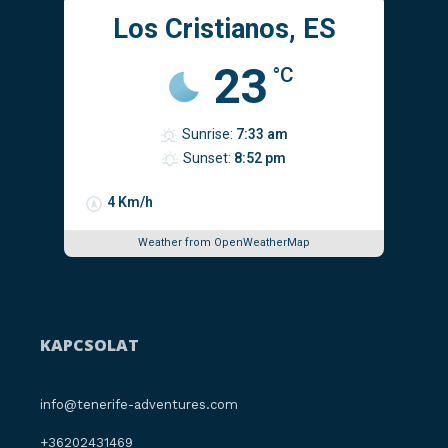
Los Cristianos, ES
23
°C
Sunrise:
7:33 am
Sunset:
8:52 pm
4 Km/h
Weather from OpenWeatherMap
KAPCSOLAT
info@tenerife-adventures.com
+36202431469