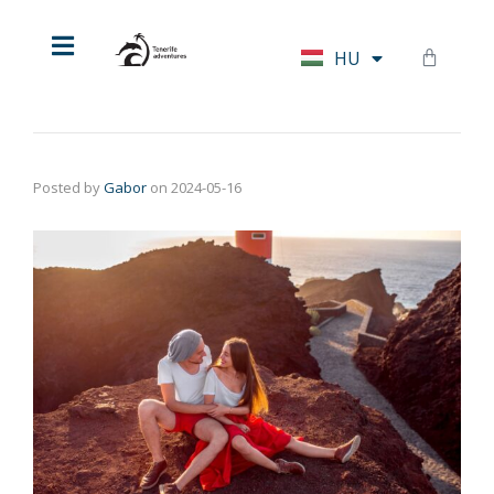
EN
HU
DE
Posted by
Gabor
on
2024-05-16