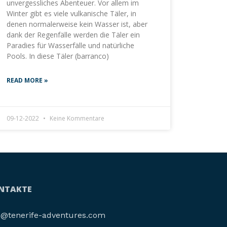
unvergessliches Abenteuer. Vor allem im
Winter gibt es viele vulkanische Täler, in
denen normalerweise kein Wasser ist, aber
dank der Regenfälle werden die Täler ein
Paradies für Wasserfälle und natürliche
Pools. In diese Täler (barranco)
READ MORE »
09-12-2022
Keine Kommentare
NTAKTE
o@tenerife-adventures.com